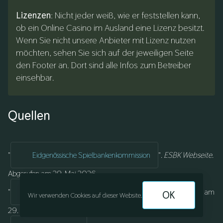
Lizenzen
: Nicht jeder weiß, wie er feststellen kann,
ob ein Online Casino im Ausland eine Lizenz besitzt.
Wenn Sie nicht unsere Anbieter mit Lizenz nutzen
möchten, sehen Sie sich auf der jeweiligen Seite
den Footer an. Dort sind alle Infos zum Betreiber
einsehbar.
Quellen
"
Eidgenössische Spielbankenkommission
".
ESBK Webseite
.
Abgerufen am 29. Mai 2026
"
Malta Gaming Authority
".
Lizenz-Behörde
. Abgerufen am
OK
Wir verwenden Cookies auf dieser Website.
29. Mai 2026