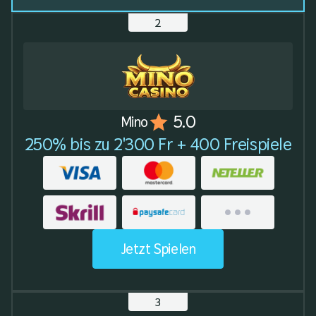
5.0
Mino
250% bis zu 2'300 Fr + 400 Freispiele
Jetzt Spielen