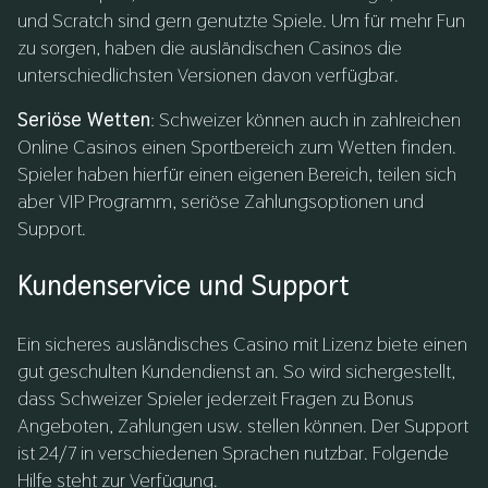
und Scratch sind gern genutzte Spiele. Um für mehr Fun
zu sorgen, haben die ausländischen Casinos die
unterschiedlichsten Versionen davon verfügbar.
Seriöse Wetten
: Schweizer können auch in zahlreichen
Online Casinos einen Sportbereich zum Wetten finden.
Spieler haben hierfür einen eigenen Bereich, teilen sich
aber VIP Programm, seriöse Zahlungsoptionen und
Support.
Kundenservice und Support
Ein sicheres ausländisches Casino mit Lizenz biete einen
gut geschulten Kundendienst an. So wird sichergestellt,
dass Schweizer Spieler jederzeit Fragen zu Bonus
Angeboten, Zahlungen usw. stellen können. Der Support
ist 24/7 in verschiedenen Sprachen nutzbar. Folgende
Hilfe steht zur Verfügung.