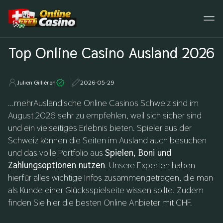
Top Online Casino Ausland 2026
Julien Gilliéron
2026-05-29
...mehr
Ausländische Online Casinos Schweiz sind im
August 2026 sehr zu empfehlen, weil sich sicher sind
und ein vielseitiges Erlebnis bieten. Spieler aus der
Schweiz können die Seiten im Ausland auch besuchen
und das volle Portfolio aus
Spielen, Boni und
Zahlungsoptionen nutzen
. Unsere Experten haben
hierfür alles wichtige Infos zusammengetragen, die man
als Kunde einer Glücksspielseite wissen sollte. Zudem
finden Sie hier die besten Online Anbieter mit CHF.