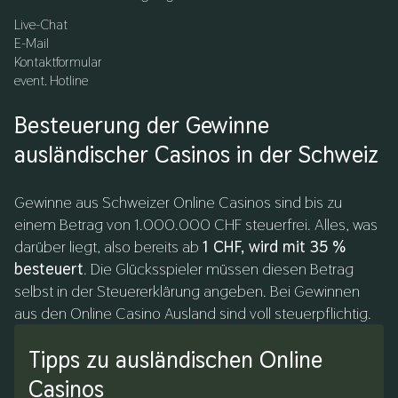
Live-Chat
E-Mail
Kontaktformular
event. Hotline
Besteuerung der Gewinne
ausländischer Casinos in der Schweiz
Gewinne aus Schweizer Online Casinos sind bis zu
einem Betrag von 1.000.000 CHF steuerfrei. Alles, was
darüber liegt, also bereits ab
1 CHF, wird mit 35 %
besteuert
. Die Glücksspieler müssen diesen Betrag
selbst in der Steuererklärung angeben. Bei Gewinnen
aus den Online Casino Ausland sind voll steuerpflichtig.
Tipps zu ausländischen Online
Casinos