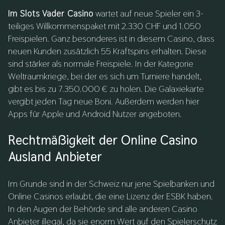
Im Slots Vader Casino
wartet auf neue Spieler ein 3-
teiliges Willkommenspaket mit 2.330 CHF und 1.050
Freispielen. Ganz besonderes ist in diesem Casino, dass
neuen Kunden zusätzlich 55 Kraftspins erhalten. Diese
sind stärker als normale Freispiele. In der Kategorie
Weltraumkriege, bei der es sich um Turniere handelt,
gibt es bis zu 7.350.000 € zu holen. Die Galaxiekarte
vergibt jeden Tag neue Boni. Außerdem werden hier
Apps für Apple und Android Nutzer angeboten.
Rechtmäßigkeit der Online Casino
Ausland Anbieter
Im Grunde sind in der Schweiz nur jene Spielbanken und
Online Casinos erlaubt, die eine Lizenz der ESBK haben.
In den Augen der Behörde sind alle anderen Casino
Anbieter illegal, da sie enorm Wert auf den Spielerschutz