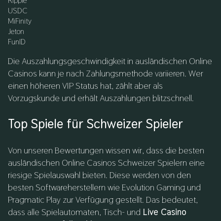
Ripple
USDC
MiFinity
Jeton
FunID
Die Auszahlungsgeschwindigkeit in ausländischen Online
Casinos kann je nach Zahlungsmethode variieren. Wer
einen höheren VIP Status hat, zählt aber als
Vorzugskunde und erhält Auszahlungen blitzschnell.
Top Spiele für Schweizer Spieler
Von unseren Bewertungen wissen wir, dass die besten
ausländischen Online Casinos Schweizer Spielern eine
riesige Spielauswahl bieten. Diese werden von den
besten Softwareherstellern wie Evolution Gaming und
Pragmatic Play zur Verfügung gestellt. Das bedeutet,
dass alle Spielautomaten, Tisch- und
Live Casino