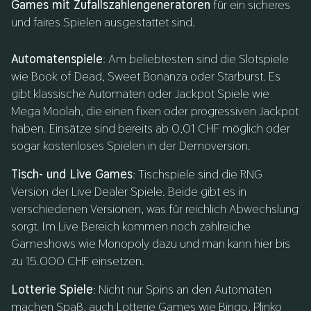
Games mit Zufallszahlengeneratoren
für ein sicheres
und faires Spielen ausgestattet sind.
Automatenspiele
: Am beliebtesten sind die Slotspiele
wie Book of Dead, Sweet Bonanza oder Starburst. Es
gibt klassische Automaten oder Jackpot Spiele wie
Mega Moolah, die einen fixen oder progressiven Jackpot
haben. Einsätze sind bereits ab 0,01 CHF möglich oder
sogar kostenloses Spielen in der Demoversion.
Tisch- und Live Games
: Tischspiele sind die RNG
Version der Live Dealer Spiele. Beide gibt es in
verschiedenen Versionen, was für reichlich Abwechslung
sorgt. Im Live Bereich kommen noch zahlreiche
Gameshows wie Monopoly dazu und man kann hier bis
zu 15.000 CHF einsetzen.
Lotterie Spiele
: Nicht nur Spins an den Automaten
machen Spaß, auch Lotterie Games wie Bingo, Plinko