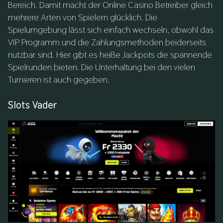
Bereich. Damit macht der Online Casino Betreiber gleich
mehrere Arten von Spielern glücklich. Die
Spielumgebung lässt sich einfach wechseln, obwohl das
VIP Programm und die Zahlungsmethoden beiderseits
nutzbar sind. Hier gibt es heiße Jackpots die spannende
Spielrunden bieten. Die Unterhaltung bei den vielen
Turnieren ist auch gegeben.
Slots Vader