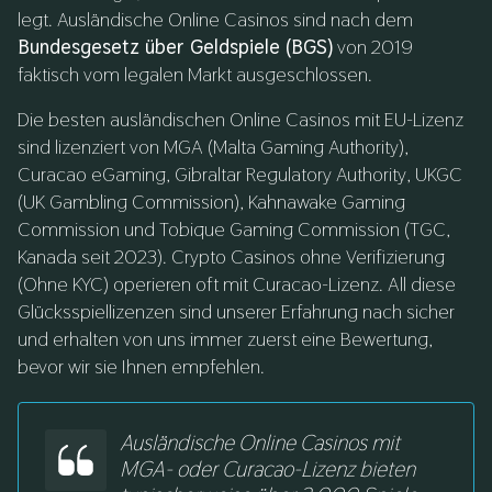
legt. Ausländische Online Casinos sind nach dem
Bundesgesetz über Geldspiele (BGS)
von 2019
faktisch vom legalen Markt ausgeschlossen.
Die besten ausländischen Online Casinos mit EU-Lizenz
sind lizenziert von MGA (Malta Gaming Authority),
Curacao eGaming, Gibraltar Regulatory Authority, UKGC
(UK Gambling Commission), Kahnawake Gaming
Commission und Tobique Gaming Commission (TGC,
Kanada seit 2023). Crypto Casinos ohne Verifizierung
(Ohne KYC) operieren oft mit Curacao-Lizenz. All diese
Glücksspiellizenzen sind unserer Erfahrung nach sicher
und erhalten von uns immer zuerst eine Bewertung,
bevor wir sie Ihnen empfehlen.
Ausländische Online Casinos mit
MGA- oder Curacao-Lizenz bieten