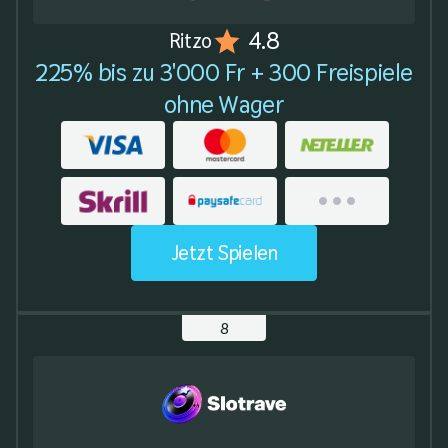
4.8
Ritzo
225% bis zu 3'000 Fr + 300 Freispiele
ohne Wager
Jetzt Spielen