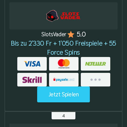
5.0
SlotsVader
Bis zu 2'330 Fr + 1'050 Freispiele + 55
Force Spins
Jetzt Spielen