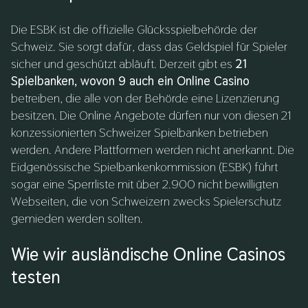
Die ESBK ist die offizielle Glücksspielbehörde der
Schweiz. Sie sorgt dafür, dass das Geldspiel für Spieler
sicher und geschützt abläuft. Derzeit gibt es
21
Spielbanken, wovon 9 auch ein Online Casino
betreiben, die alle von der Behörde eine Lizenzierung
besitzen. Die Online Angebote dürfen nur von diesen 21
konzessionierten Schweizer Spielbanken betrieben
werden. Andere Plattformen werden nicht anerkannt. Die
Eidgenössische Spielbankenkommission (ESBK) führt
sogar eine Sperrliste mit über 2.900 nicht bewilligten
Webseiten, die von Schweizern zwecks Spielerschutz
gemieden werden sollten.
Wie wir ausländische Online Casinos
testen